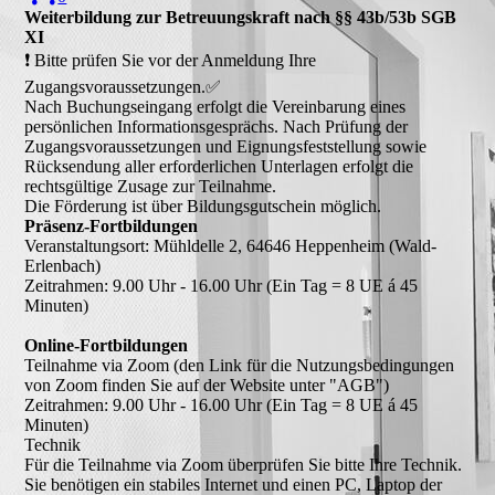
Weiterbildung zur Betreuungskraft nach §§ 43b/53b SGB
XI
❗ Bitte prüfen Sie vor der Anmeldung Ihre
Zugangsvoraussetzungen.✅
Nach Buchungseingang erfolgt die Vereinbarung eines
persönlichen Informationsgesprächs. Nach Prüfung der
Zugangsvoraussetzungen und Eignungsfeststellung sowie
Rücksendung aller erforderlichen Unterlagen erfolgt die
rechtsgültige Zusage zur Teilnahme.
Die Förderung ist über Bildungsgutschein möglich.
Präsenz-Fortbildungen
Veranstaltungsort: Mühldelle 2, 64646 Heppenheim (Wald-
Erlenbach)
Zeitrahmen: 9.00 Uhr - 16.00 Uhr (Ein Tag = 8 UE á 45
Minuten)
Online-Fortbildungen
Teilnahme via Zoom (den Link für die Nutzungsbedingungen
von Zoom finden Sie auf der Website unter "AGB")
Zeitrahmen: 9.00 Uhr - 16.00 Uhr (Ein Tag = 8 UE á 45
Minuten)
Technik
Für die Teilnahme via Zoom überprüfen Sie bitte Ihre Technik.
Sie benötigen ein stabiles Internet und einen PC, Laptop der