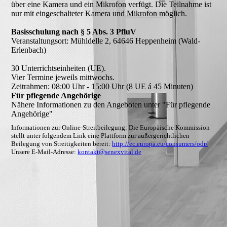
über eine Kamera und ein Mikrofon verfügt. Die Teilnahme ist
nur mit eingeschalteter Kamera und Mikrofon möglich.
Basisschulung nach § 5 Abs. 3 PfluV
Veranstaltungsort: Mühldelle 2, 64646 Heppenheim (Wald-
Erlenbach)
30 Unterrichtseinheiten (UE).
Vier Termine jeweils mittwochs.
Für pflegende Angehörige
Nähere Informationen zu den Angeboten unter "Für pflegende
Angehörige"
Informationen zur Online-Streitbeilegung: Die Europäische Kommission
stellt unter folgendem Link eine Plattform zur außergerichtlichen
Beilegung von Streitigkeiten bereit:
http://ec.europa.eu/consumers/odr/
Unsere E-Mail-Adresse:
kontakt@senexvital.de