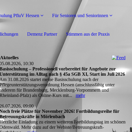
hulung PfluV Hessen
Für Senioren und Seniorinnen
tlichungen
Demenz Partner
Stimmen aus der Praxis
Aktuelles
05.08.2026, 10:30
Basisschulung – Professionell vorbereitet für Angebote zur
Unterstützung im Alltag nach § 45a SGB XI, Start im Juli 2026
Am 31.08.2026 startet meine Basisschulung nach der
Pflegeunterstützungsverordnung Hessen (anschlussfähig unter
anderem für Brandenburg, Mecklenburg-Vorpommern und
Rheinland-Pfalz) als Online-Kurs mit...
mehr
26.07.2026, 09:00
Noch freie Plätze für November 2026! Fortbildungsreihe für
Betreuungskräfte in Mörlenbach
Herzliche Einladung zu einem weiteren Fortbildungstag im schönen
Odenwald. Mehr dazu auf der Webiste/Betreuungskraft-