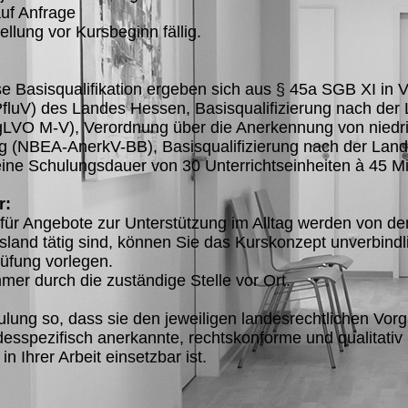
auf Anfrage
lung vor Kursbeginn fällig.
se Basisqualifikation ergeben sich aus § 45a SGB XI in 
PfluV) des Landes Hessen, Basisqualifizierung nach de
VO M-V), Verordnung über die Anerkennung von niedri
 (NBEA-AnerkV-BB), Basisqualifizierung nach der Land
eine Schulungsdauer von 30 Unterrichtseinheiten à 45 Mi
r:
ür Angebote zur Unterstützung im Alltag werden von de
and tätig sind, können Sie das Kurskonzept unverbindli
üfung vorlegen.
mer durch die zuständige Stelle vor Ort.
ulung so, dass sie den jeweiligen landesrechtlichen Vo
desspezifisch anerkannte, rechtskonforme und qualitativ 
in Ihrer Arbeit einsetzbar ist.