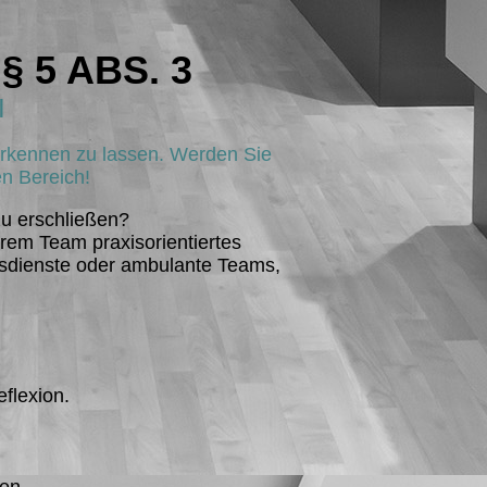
 § 5 ABS. 3
I
nerkennen zu lassen. Werden Sie
len Bereich!
zu erschließen?
rem Team praxisorientiertes
ngsdienste oder ambulante Teams,
flexion.