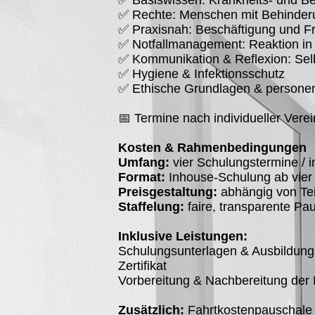
✅ Basiswissen: Krankheits- und B
✅ Rechte: Menschen mit Behinder
✅ Praxisnah: Beschäftigung und Fr
✅ Notfallmanagement: Reaktion in 
✅ Kommunikation & Reflexion: Se
✅ Hygiene & Infektionsschutz
✅ Ethische Grundlagen & personeno
📅 Termine nach individueller Vere
Kosten & Rahmenbedingungen
Umfang:
vier Schulungstermine / 
Format:
Inhouse-Schulung ab vier 
Preisgestaltung:
abhängig von Te
Staffelung:
faire, transparente Pa
Inklusive Leistungen:
Schulungsunterlagen & Ausbildung
Zertifikat
Vorbereitung & Nachbereitung der
Zusätzlich:
Fahrtkostenpauschale 