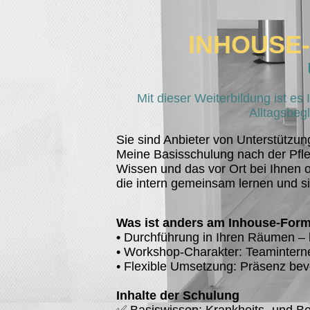
INHOUSE-
Mit dieser Weiterbildung ist e
Alltagsbegl
Sie sind Anbieter von Unterstützun
Meine Basisschulung nach der Pfle
Wissen und das vor Ort bei Ihnen 
die intern gemeinsam lernen und 
Was ist anders am Inhouse-For
•
Durchführung in Ihren Räumen – 
• Workshop-Charakter: Teaminterner
• Flexible Umsetzung: Präsenz bevo
Inhalte der Schulung