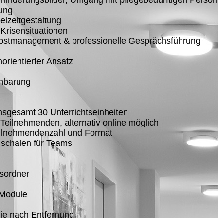
ehinderungsbilder, Umgang mit pflegebedürftigen Perso
ung
eizeitgestaltung
Krisensituationen
lbstmanagement & professionelle Gesprächsführung
rientierter Ansatz
inbarung
insgesamt 30 Unterrichtseinheiten
Teilnehmenden, alternativ online möglich
ilnehmendenzahl und Format
uschalen für Teams
sordner
 Module
je nach Entfernung