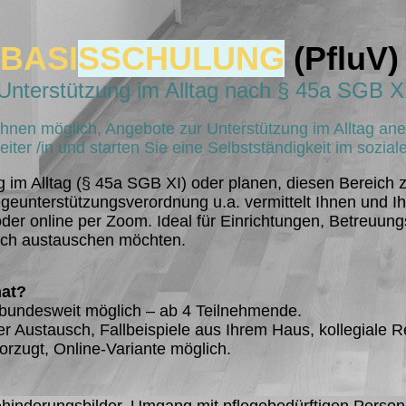
BASI
SSCHULUNG
(PfluV)
Unterstützung im Alltag nach § 45a SGB X
s Ihnen möglich, Angebote zur Unterstützung im Alltag a
eiter /in und starten Sie eine Selbstständigkeit im sozia
g im Alltag (§ 45a SGB XI) oder planen, diesen Bereich 
geunterstützungsverordnung u.a. vermittelt Ihnen und Ih
oder online per Zoom. Ideal für Einrichtungen, Betreuu
sich austauschen möchten.
mat?
bundesweit möglich – ab 4 Teilnehmende.
 Austausch, Fallbeispiele aus Ihrem Haus, kollegiale Re
rzugt, Online-Variante möglich.