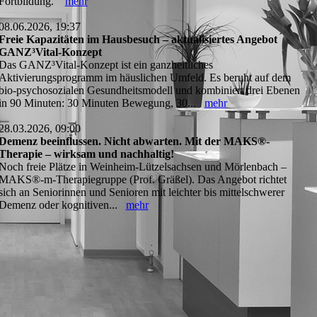
Fortbildung.
mehr
08.06.2026, 19:37
Freie Kapazitäten im Hausbesuch – aktualisiertes Angebot
GANZ³Vital-Konzept
Das GANZ³Vital-Konzept ist ein ganzheitliches
Aktivierungsprogramm im häuslichen Umfeld. Es beruht auf dem
bio-psychosozialen Gesundheitsmodell und kombiniert drei Ebenen
in 90 Minuten: 30 Minuten Bewegung, 30...
mehr
28.03.2026, 09:00
Demenz beeinflussen. Nicht abwarten. Mit der MAKS®-
Therapie – wirksam und nachhaltig!
Noch freie Plätze in Weinheim-Lützelsachsen und Mörlenbach –
MAKS®-m-Therapiegruppe (Prof. Gräßel). Das Angebot richtet
sich an Seniorinnen und Senioren mit leichter bis mittelschwerer
Demenz oder kognitiven...
mehr