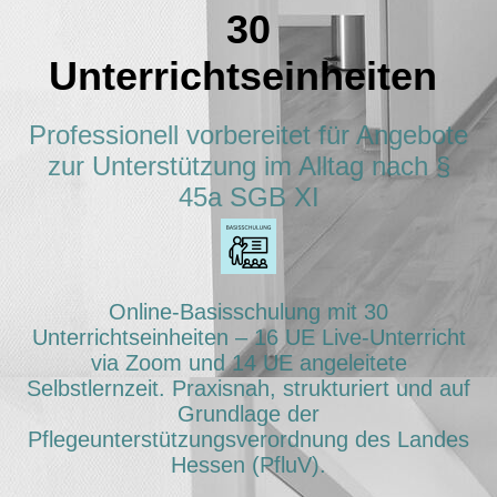
30
Unterrichtseinheiten
Professionell vorbereitet für Angebote
zur Unterstützung im Alltag nach §
45a SGB XI
Online-Basisschulung mit 30
Unterrichtseinheiten – 16 UE Live-Unterricht
via Zoom und 14 UE angeleitete
Selbstlernzeit. Praxisnah, strukturiert und auf
Grundlage der
Pflegeunterstützungsverordnung des Landes
Hessen (PfluV).