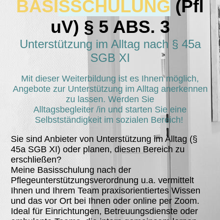
BASI
SSCHULUNG
(Pfl
uV) § 5 ABS. 3
Unterstützung im Alltag nach § 45a
SGB XI
Mit dieser Weiterbildung ist es Ihnen möglich,
Angebote zur Unterstützung im Alltag anerkennen
zu lassen. Werden Sie
Alltagsbegleiter /in und starten Sie eine
Selbstständigkeit im sozialen Bereich!
Sie sind Anbieter von Unterstützung im Alltag (§
45a SGB XI) oder planen, diesen Bereich zu
erschließen?
Meine Basisschulung nach der
Pflegeunterstützungsverordnung u.a. vermittelt
Ihnen und Ihrem Team praxisorientiertes Wissen
und das vor Ort bei Ihnen oder online per Zoom.
Ideal für Einrichtungen, Betreuungsdienste oder