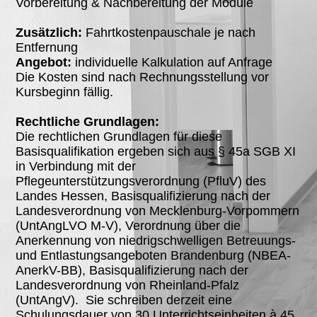
Vorbereitung & Nachbereitung der Module
Zusätzlich:
Fahrtkostenpauschale je nach
Entfernung
Angebot:
individuelle Kalkulation auf Anfrage
Die Kosten sind nach Rechnungsstellung vor
Kursbeginn fällig.
Rechtliche Grundlagen:
Die rechtlichen Grundlagen für diese
Basisqualifikation ergeben sich aus § 45a SGB XI
in Verbindung mit der
Pflegeunterstützungsverordnung (PfluV) des
Landes Hessen, Basisqualifizierung nach der
Landesverordnung von Mecklenburg-Vorpommern
(UntAngLVO M-V), Verordnung über die
Anerkennung von niedrigschwelligen Betreuungs-
und Entlastungsangeboten Brandenburg (NBEA-
AnerkV-BB), Basisqualifizierung nach der
Landesverordnung von Rheinland-Pfalz
(UntAngV). Sie schreiben derzeit eine
Schulungsdauer von 30 Unterrichtseinheiten à 45