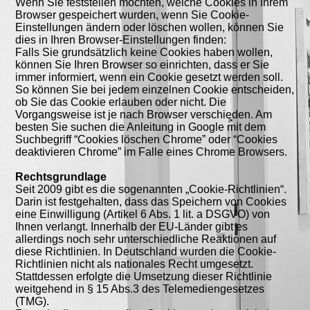
Wenn Sie feststellen möchten, welche Cookies in Ihrem
Browser gespeichert wurden, wenn Sie Cookie-
Einstellungen ändern oder löschen wollen, können Sie
dies in Ihren Browser-Einstellungen finden:
Falls Sie grundsätzlich keine Cookies haben wollen,
können Sie Ihren Browser so einrichten, dass er Sie
immer informiert, wenn ein Cookie gesetzt werden soll.
So können Sie bei jedem einzelnen Cookie entscheiden,
ob Sie das Cookie erlauben oder nicht. Die
Vorgangsweise ist je nach Browser verschieden. Am
besten Sie suchen die Anleitung in Google mit dem
Suchbegriff “Cookies löschen Chrome” oder “Cookies
deaktivieren Chrome” im Falle eines Chrome Browsers.
Rechtsgrundlage
Seit 2009 gibt es die sogenannten „Cookie-Richtlinien“.
Darin ist festgehalten, dass das Speichern von Cookies
eine Einwilligung (Artikel 6 Abs. 1 lit. a DSGVO) von
Ihnen verlangt. Innerhalb der EU-Länder gibt es
allerdings noch sehr unterschiedliche Reaktionen auf
diese Richtlinien. In Deutschland wurden die Cookie-
Richtlinien nicht als nationales Recht umgesetzt.
Stattdessen erfolgte die Umsetzung dieser Richtlinie
weitgehend in § 15 Abs.3 des Telemediengesetzes
(TMG).