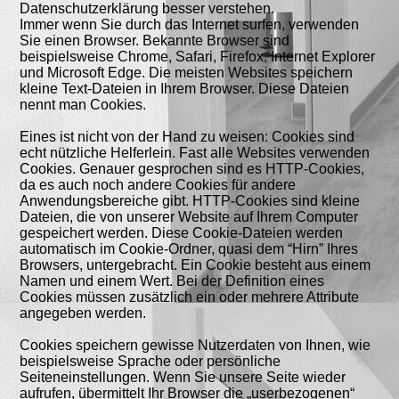
Datenschutzerklärung besser verstehen.
Immer wenn Sie durch das Internet surfen, verwenden
Sie einen Browser. Bekannte Browser sind
beispielsweise Chrome, Safari, Firefox, Internet Explorer
und Microsoft Edge. Die meisten Websites speichern
kleine Text-Dateien in Ihrem Browser. Diese Dateien
nennt man Cookies.
Eines ist nicht von der Hand zu weisen: Cookies sind
echt nützliche Helferlein. Fast alle Websites verwenden
Cookies. Genauer gesprochen sind es HTTP-Cookies,
da es auch noch andere Cookies für andere
Anwendungsbereiche gibt. HTTP-Cookies sind kleine
Dateien, die von unserer Website auf Ihrem Computer
gespeichert werden. Diese Cookie-Dateien werden
automatisch im Cookie-Ordner, quasi dem “Hirn” Ihres
Browsers, untergebracht. Ein Cookie besteht aus einem
Namen und einem Wert. Bei der Definition eines
Cookies müssen zusätzlich ein oder mehrere Attribute
angegeben werden.
Cookies speichern gewisse Nutzerdaten von Ihnen, wie
beispielsweise Sprache oder persönliche
Seiteneinstellungen. Wenn Sie unsere Seite wieder
aufrufen, übermittelt Ihr Browser die „userbezogenen“