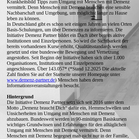
Krankheitsbild Tipps zum Umgang mit Menschen mit Demenz
vermittelt. Denn Menschen mit Demenz brauchen eine sensible
Nachbarschaft und Umgebung, um möglichst lange zu Hause
leben zu können.
In Deutschland gibt es schon seit einigen Jahren an vielen Orten
Basis-Schulungen, um über Demenzen zu informieren. Die
Initiative Demenz Partner bildet ein Dach über bereits aktive
Institutionen und Einzelpersonen. So wird die Sichtbarkeit der
bereits vorhandenen Kurse erhöht, Qualitätsstandards werden
gesetzt und eine bundesweite Bewegung und Vernetzung
angestoßen. Seit Beginn der Initiative haben sich über 1.000
Organisationen, Institutionen und Einzelpersonen
angeschlossen. Über 143.057* (*Stand 12.2025 Die aktuelle
Zahl finden Sie auf der Startseite unserer Homepage unter
www.demenz-partner.de
) Menschen haben deren
Informationsveranstaltungen besucht.
Hintergrund
Die Initiative Demenz Partner setzt sich seit 2016 unter dem
Motto „Demenz braucht Dich“ dafür ein, Hemmschwellen und
Unsicherheiten im Umgang mit Menschen mit Demenz
abzubauen. Bundesweit werden in 90-minütigen Basiskursen
wichtiges Grundwissen und Erfahrungen für den alltäglichen
Umgang mit Menschen mit Demenz vermittelt. Denn
Menschen mit Demenz begegnet man nicht nur in der Familie,