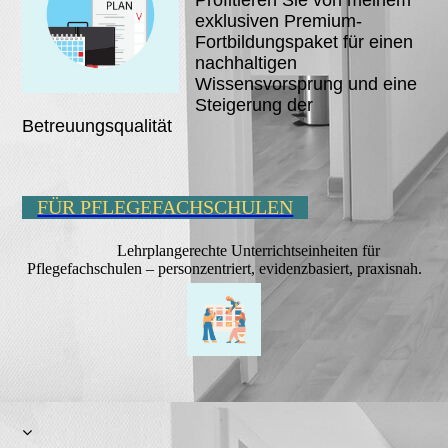
exklusiven Premium-
Fortbildungspaket für einen
nachhaltigen
Wissensvorsprung und eine
Steigerung der
Betreuungsqualität
FÜR PFLEGEFACHSCHULEN
Lehrplangerechte Unterrichtseinheiten für
Pflegefachschulen – personzentriert, evidenzbasiert, praxisnah.